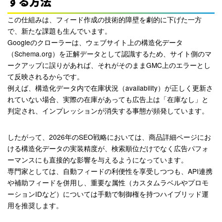
する方法
この仕組みは、フィード作成の技術的障壁を劇的に下げた一方
で、新たな課題も生んでいます。
Googleのクローラーは、ウェブサイト上の構造化データ
（Schema.org）を正解データとして認識するため、サイト側のマ
ークアップに誤りがあれば、それがそのままGMC上のエラーとし
て反映されるからです。
例えば、構造化データ内で在庫状況（availability）が正しく更新さ
れていない場合、実際の在庫があっても広告上は「在庫なし」と
判定され、インプレッションが消失する事態が頻発しています
。
したがって、2026年のSEO戦略においては、商品詳細ページにお
ける構造化データの実装精度が、検索順位だけでなく広告パフォ
ーマンスにも直接的な影響を与えるようになっています。
専門家としては、自動フィードの利便性を享受しつつも、API連携
や補助フィードを併用し、重要な属性（カスタムラベルやプロモ
ーションIDなど）については手動で制御権を持つハイブリッド運
用を推奨します
。