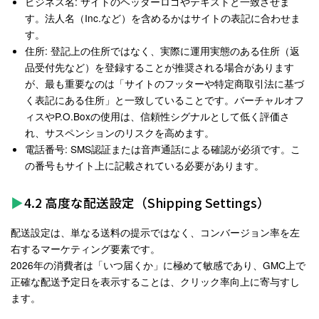
ビジネス名
: サイトのヘッダーロゴやテキストと一致させま
す。法人名（Inc.など）を含めるかはサイトの表記に合わせま
す。
住所
: 登記上の住所ではなく、実際に運用実態のある住所（返
品受付先など）を登録することが推奨される場合があります
が、最も重要なのは「サイトのフッターや特定商取引法に基づ
く表記にある住所」と一致していることです。バーチャルオフ
ィスやP.O.Boxの使用は、信頼性シグナルとして低く評価さ
れ、サスペンションのリスクを高めます
。
電話番号
: SMS認証または音声通話による確認が必須です。こ
の番号もサイト上に記載されている必要があります。
4.2 高度な配送設定（Shipping Settings）
配送設定は、単なる送料の提示ではなく、コンバージョン率を左
右するマーケティング要素です。
2026年の消費者は「いつ届くか」に極めて敏感であり、GMC上で
正確な配送予定日を表示することは、クリック率向上に寄与すし
ます
。