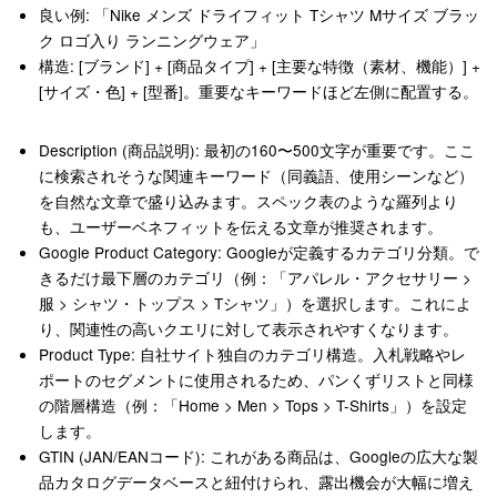
良い例
: 「Nike メンズ ドライフィット Tシャツ Mサイズ ブラッ
ク ロゴ入り ランニングウェア」
構造
: [ブランド] + [商品タイプ] + [主要な特徴（素材、機能）] +
[サイズ・色] + [型番]。重要なキーワードほど左側に配置する。
Description (商品説明)
: 最初の160〜500文字が重要です。ここ
に検索されそうな関連キーワード（同義語、使用シーンなど）
を自然な文章で盛り込みます。スペック表のような羅列より
も、ユーザーベネフィットを伝える文章が推奨されます。
Google Product Category
: Googleが定義するカテゴリ分類。で
きるだけ最下層のカテゴリ（例：「アパレル・アクセサリー >
服 > シャツ・トップス > Tシャツ」）を選択します。これによ
り、関連性の高いクエリに対して表示されやすくなります。
Product Type
: 自社サイト独自のカテゴリ構造。入札戦略やレ
ポートのセグメントに使用されるため、パンくずリストと同様
の階層構造（例：「Home > Men > Tops > T-Shirts」）を設定
します。
GTIN (JAN/EANコード)
: これがある商品は、Googleの広大な製
品カタログデータベースと紐付けられ、露出機会が大幅に増え