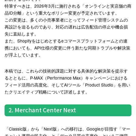
特筆すべきは、2026年3月に施行される「オンラインと実店舗の商
品ID分離」という重大なポリシー変更が予定されています。
この変更は、多くの小売事業者にとってフィード管理システムの
再設計を迫るものであり、対応の遅れは広告配信の停止や機会損
失に直結します
。
また、Shopifyをはじめとするeコマースプラットフォームとの連
携においても、API仕様の変更に伴う新たな同期トラブルや解決策
が浮上しています。
本稿では、これらの技術的課題に対する具体的な解決策を提示す
るとともに、P-MAX（Performance Max）キャンペーンにおける
フィード活用の高度化、そしてAIツール「Product Studio」を用い
たクリエイティブ戦略について詳述します。
2. Merchant Center Next
「Classic版」から「Next版」への移行は、Googleが目指す「マー
チャント運用の民主化」と「データ品質の高度化」という二律背