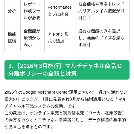
レポート
競合価格や市場トレンド
Performance
分析
作成ツー
のリアルタイム把握が可
タブに統合
ルが必要
能に
1
全機能が
必要な機能のみを選択
機能
アドオン形
最初から
し、画面のノイズを減ら
拡張
式
で追加
表示
す設計
3. 【2026年3月施行】マルチチャネル商品ID
分離ポリシーの全貌と対策
2026年のGoogle Merchant Center運用において、避けて通れない
最大のトピックが、1月に発表され3月から強制適用となる「マル
チチャネル商品システムの更新」です。
この変更は、オンライン販売と実店舗販売（ローカル在庫広告）
の両方を行うオムニチャネル事業者に対し、データ構造の根本的
な見直しを迫るものです
。