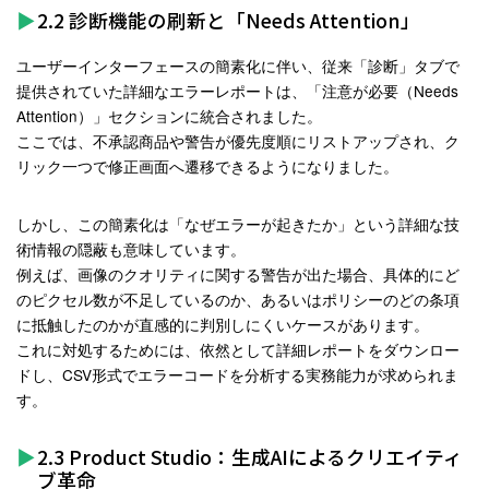
2.2 診断機能の刷新と「Needs Attention」
ユーザーインターフェースの簡素化に伴い、従来「診断」タブで
提供されていた詳細なエラーレポートは、「注意が必要（Needs
Attention）」セクションに統合されました。
ここでは、不承認商品や警告が優先度順にリストアップされ、ク
リック一つで修正画面へ遷移できるようになりました
。
しかし、この簡素化は「なぜエラーが起きたか」という詳細な技
術情報の隠蔽も意味しています。
例えば、画像のクオリティに関する警告が出た場合、具体的にど
のピクセル数が不足しているのか、あるいはポリシーのどの条項
に抵触したのかが直感的に判別しにくいケースがあります。
これに対処するためには、依然として詳細レポートをダウンロー
ドし、CSV形式でエラーコードを分析する実務能力が求められま
す
。
2.3 Product Studio：生成AIによるクリエイティ
ブ革命