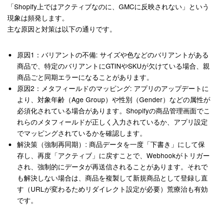
「Shopify上ではアクティブなのに、GMCに反映されない」という
現象は頻発します。
主な原因と対策は以下の通りです。
原因1：バリアントの不備
: サイズや色などのバリアントがある
商品で、特定のバリアントにGTINやSKUが欠けている場合、親
商品ごと同期エラーになることがあります。
原因2：メタフィールドのマッピング
: アプリのアップデートに
より、対象年齢（Age Group）や性別（Gender）などの属性が
必須化されている場合があります。Shopifyの商品管理画面でこ
れらのメタフィールドが正しく入力されているか、アプリ設定
でマッピングされているかを確認します
。
解決策（強制再同期）
: 商品データを一度「下書き」にして保
存し、再度「アクティブ」に戻すことで、Webhookがトリガー
され、強制的にデータが再送信されることがあります。それで
も解決しない場合は、商品を複製して新規商品として登録し直
す（URLが変わるためリダイレクト設定が必要）荒療治も有効
です
。