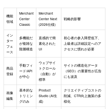
Merchant
Merchant
機能
Center
Center Next
戦略的影響
領域
Classic
(2026仕様)
イン
多機能だ
直感的で簡
初心者の参入障壁低下、
ター
が複雑な
素化された
上級者は詳細設定へのア
フェ
階層構造
UI
クセスに慣れが必要
ース
ウェブサイ
手動フィ
サイトの構造化データ
商品
トクロール
ード/API
（SEO）の重要性が広告
登録
（自動）が
が中心
にも波及
標準
基本的な
Product
クリエイティブコストの
画像
トリミン
Studio (AI生
削減、CTR向上施策の多
編集
グのみ
成)
様化