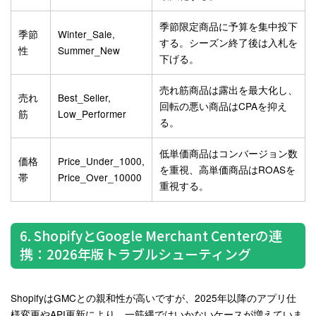
季節限定商品に予算を集中投下
季節
Winter_Sale,
する。シーズン終了後は入札を
性
Summer_New
下げる。
売れ筋商品は露出を最大化し、
売れ
Best_Seller,
回転の悪い商品はCPAを抑え
筋
Low_Performer
る。
低単価商品はコンバージョン数
価格
Price_Under_1000,
を重視、高単価商品はROASを
帯
Price_Over_10000
重視する。
6. ShopifyとGoogle Merchant Centerの連
携：2026年版トラブルシューティング
ShopifyはGMCとの親和性が高いですが、2025年以降のアプリ仕
様変更やAPI更新により、一筋縄ではいかないケースが増えていま