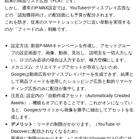
結果の商品リスト広告（PLA）です。
しかし、通常のP-MAX設定では、YouTubeやディスプレイ広告な
どの「認知獲得向け」の配信面にも予算が配分されます。
これを防ぎ、従来のスマートショッピングに近い挙動を実現する
のが「フィードのみ」戦略です
。
設定方法
: 新規P-MAXキャンペーンを作成し、アセットグルー
プの設定画面で、
画像、動画、見出し、説明文を一切入力しな
い
。ロゴのみ必須の場合は入力するが、極力空欄にします。
メカニズム
: クリエイティブアセットが存在しないため、
Googleは動画広告やディスプレイバナーを生成できず、結果と
して商品フィードを使用したショッピング広告と動的リマーケ
ティング広告のみに配信が集中します。
注意点
: 設定内の「自動作成アセット（Automatically Created
Assets）」機能もオフにすることです。これがオンになってい
ると、Googleがサイトから画像を勝手に抽出してアセットを生
成します
。
：リーチの制限がかかります。（YouTube や
デメリット
Discoverに配信されなくなるため）
最適化に制限がかかります。
※この方法はGoogleでは公式にサ