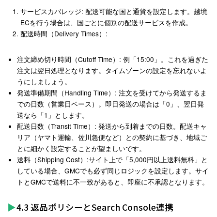
サービスカバレッジ
: 配送可能な国と通貨を設定します。越境
ECを行う場合は、国ごとに個別の配送サービスを作成。
配送時間（Delivery Times）
:
注文締め切り時間（Cutoff Time）
: 例「15:00」。これを過ぎた
注文は翌日処理となります。タイムゾーンの設定を忘れないよ
うにしましょう。
発送準備期間（Handling Time）
: 注文を受けてから発送するま
での日数（営業日ベース）。即日発送の場合は「0」、翌日発
送なら「1」とします。
配送日数（Transit Time）
: 発送から到着までの日数。配送キャ
リア（ヤマト運輸、佐川急便など）との契約に基づき、地域ご
とに細かく設定することが望ましいです。
送料（Shipping Cost）
:
サイト上で「5,000円以上送料無料」と
している場合、GMCでも必ず同じロジックを設定します。サイ
トとGMCで送料に不一致があると、即座に不承認となります。
4.3 返品ポリシーとSearch Console連携