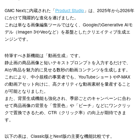
GMC Nextに内蔵された「
Product Studio
」は、2025年から2026年
にかけて飛躍的な進化を遂げました。
これは単なる画像編集ツールではなく、GoogleのGenerative AIモ
デル（Imagen 3やVeoなど）を基盤としたクリエイティブ生成エ
ンジンです
。
特筆すべき新機能は「動画生成」です。
静止画の商品画像と短いテキストプロンプトを入力するだけで、
AIが商品を魅力的に見せる数秒の動画コンテンツを生成します。
これにより、中小規模の事業者でも、YouTubeショートやP-MAX
の動画アセット向けに、高クオリティな動画素材を量産すること
が可能となりました
。
また、背景生成機能も強化され、季節ごとのキャンペーンに合わ
せて商品画像の背景を「雪景色」や「ビーチ」などにワンクリッ
クで置換できるため、CTR（クリック率）の向上が期待できま
す。
以下の表は、Classic版とNext版の主要な機能比較です。