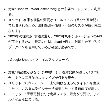
対象
: Shopify、WooCommerceなどの主要カートシステム利用
者。
メリット
: 在庫や価格の変更がリアルタイム（数分〜数時間）
で反映されるため、過剰受注や価格不一致のリスクが最小限に
なります。
2026年の注意点
: 前述の通り、2026年8月に旧バージョンのAPI
が停止するため、最新の「Merchant API」に対応したアプリや
プラグインを使用しているか確認が必要です
。
Google Sheets / ファイルアップロード
:
対象
: 商品数が少なく（500以下）、在庫変動が激しくない場
合、または高度なカスタマイズが必要な場合。
メリット
: スプレッドシート上で関数を使ってタイトルを生成
したり、カスタムラベルを一括編集したりする自由度が高い。
デメリット
: 手動更新または定期フェッチ設定が必要で、リア
ルタイム性に欠ける。