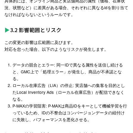
具体的には、
オンライン商品と実店舗商品の属性（価格、在庫状
況、状態など）に差異がある場合、それぞれに異なるidを割り当て
なければならない
というルールです
。
3.2 影響範囲とリスク
この変更の影響は広範囲に及びます。
対応を怠った場合、以下のようなリスクが発生します。
データの競合とエラー
: 同一IDで異なる属性を送信し続ける
と、GMC上で「処理エラー」が発生し、商品が不承認とな
る。
ローカル在庫広告（LIA）の停止
: 実店舗への集客を目的とし
たLocal Inventory Ads（ローカル在庫広告）が配信できなく
なる。
P-MAXの学習阻害
: P-MAXは商品IDをキーとして機械学習を行
っているため、IDの不整合はコンバージョンデータの紐付け
に失敗し、パフォーマンスを悪化させる
。