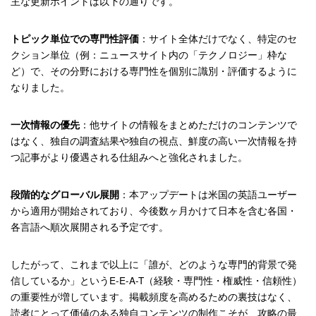
主な更新ポイントは以下の通りです。
：サイト全体だけでなく、特定のセ
トピック単位での専門性評価
クション単位（例：ニュースサイト内の「テクノロジー」枠な
ど）で、その分野における専門性を個別に識別・評価するように
なりました。
：他サイトの情報をまとめただけのコンテンツで
一次情報の優先
はなく、独自の調査結果や独自の視点、鮮度の高い一次情報を持
つ記事がより優遇される仕組みへと強化されました。
：本アップデートは米国の英語ユーザー
段階的なグローバル展開
から適用が開始されており、今後数ヶ月かけて日本を含む各国・
各言語へ順次展開される予定です。
したがって、これまで以上に「誰が、どのような専門的背景で発
信しているか」というE-E-A-T（経験・専門性・権威性・信頼性）
の重要性が増しています。掲載頻度を高めるための裏技はなく、
読者にとって価値のある独自コンテンツの制作こそが、攻略の最