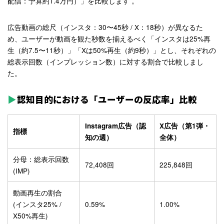
配信：予算約1.4万円）」を比較します
。
広告動画の総尺（インスタ：30〜45秒 / X：18秒）が異なるた
め、ユーザーが動画を観た秒数を揃えるべく「インスタは25%再
生（約7.5〜11秒）」「Xは50%再生（約9秒）」とし、それぞれの
総表示回数（インプレッション数）に対する割合で比較しまし
た。
認知目的における「ユーザーの反応率」比較
Instagram広告（認
X広告（第1弾・
指標
知の週）
全体）
分母：総表示回数
72,408回
225,848回
(IMP)
動画再生の割合
(インスタ25% /
0.59%
1.00%
X50%再生)