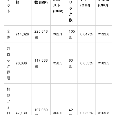
額
数 (IMP)
リ
ッ
スト
(CTR)
(CPC)
ッ
ト
(CPM)
ク
数
全
225,848
105
¥14,026
¥62.1
0.047%
¥133.6
体
回
回
邦
ロ
ッ
117,868
63
¥6,896
¥58.5
0.053%
¥109.5
ク
回
回
界
隈
類
似
フ
ォ
107,980
42
ロ
¥7,130
¥66.0
0.039%
¥169.8