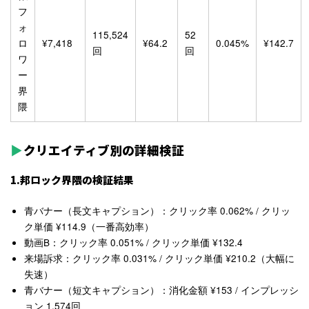
フ
ォ
115,524
52
ロ
¥7,418
¥64.2
0.045%
¥142.7
回
回
ワ
ー
界
隈
クリエイティブ別の詳細検証
1.邦ロック界隈の検証結果
青バナー（長文キャプション）：クリック率 0.062% / クリッ
ク単価 ¥114.9（一番高効率）
動画B：クリック率 0.051% / クリック単価 ¥132.4
来場訴求：クリック率 0.031% / クリック単価 ¥210.2（大幅に
失速）
青バナー（短文キャプション）：消化金額 ¥153 / インプレッシ
ョン 1,574回