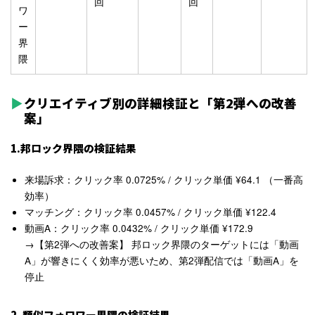
回
回
ワ
ー
界
隈
クリエイティブ別の詳細検証と「第2弾への改善
案」
1.邦ロック界隈の検証結果
来場訴求
：クリック率 0.0725%
/ クリック単価 ¥64.1
（一番高
効率）
マッチング
：クリック率 0.0457%
/ クリック単価 ¥122.4
動画A
：クリック率 0.0432%
/ クリック単価 ¥172.9
→
【第2弾への改善案】
邦ロック界隈のターゲットには「動画
A」が響きにくく効率が悪いため、
第2弾配信では「動画A」を
停止
2. 類似フォロワー界隈の検証結果