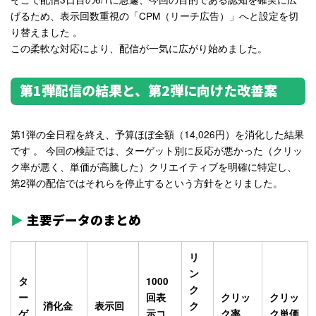
げるため、表示回数重視の「CPM（リーチ広告）」へと設定を切
り替えました
。
この柔軟な対応により、配信が一気に広がり始めました。
第1弾配信の結果と、第2弾に向けた改善案
第1弾の全日程を終え、予算ほぼ全額（14,026円）を消化した結果
です
。 今回の検証では、
ターゲット別に反応が悪かった（クリッ
ク率が悪く、単価が高騰した）クリエイティブを明確に特定し、
第2弾の配信ではそれらを停止する
という方針をとりました。
主要データのまとめ
リ
ン
タ
1000
ク
ー
回表
クリッ
クリッ
消化金
表示回
ク
ゲ
示コ
ク率
ク単価