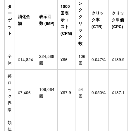
ン
タ
1000
ク
ー
回表
クリッ
クリッ
消化金
表示回
ク
ゲ
示コ
ク率
ク単価
額
数 (IMP)
リ
ッ
スト
(CTR)
(CPC)
ッ
ト
(CPM)
ク
数
全
224,588
106
¥14,824
¥66
0.047%
¥139.9
体
回
回
邦
ロ
ッ
109,064
54
¥7,406
¥67.9
0.050%
¥137.1
ク
回
回
界
隈
類
似