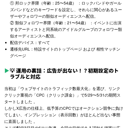
① 邦ロック界隈
（年齢：25〜54歳）
：ロックバンドやガール
ズバンドなどのキーワードを設定し、それらに関心があるユー
ザーやフォロワーの類似オーディエンスへ配信。
② 類似フォロワー界隈
（年齢：21〜54歳）
：イベントに出演
するアーティストと同系統のアイドルグループのフォロワー類
似オーディエンスへ配信。
配信デバイス
：すべて
遷移先URL
：特設サイトのトップページ
および 相性マッチン
グページ
💡 運用の裏話：広告が出ない！？初期設定のト
ラブルと対応
当初は「ウェブサイトのトラフィック数最大化」を選び、リンク
クリック重視の「CPC（クリック課金）」で5/29〜5/31の期間ス
タートしました
。
しかしX広告の仕様上、低予算のCPCではオークション競争に負け
てしまい、インプレッション（表示回数）がほとんど出ない事態
に直面しました
。
そこで配信3日目の6/1に急遽、今回の目的である認知を確実に広