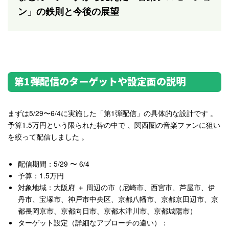
ン」の鉄則と今後の展望
第1弾配信のターゲットや設定面の説明
まずは5/29〜6/4に実施した「第1弾配信」の具体的な設計です
。
予算1.5万円という限られた枠の中で
、関西圏の音楽ファンに狙い
を絞って配信しました
。
配信期間
：5/29 〜 6/4
予算
：1.5万円
対象地域
：大阪府 ＋ 周辺の市（尼崎市、西宮市、芦屋市、伊
丹市、宝塚市、神戸市中央区、京都八幡市、京都京田辺市、京
都長岡京市、京都向日市、京都木津川市、京都城陽市）
ターゲット設定（詳細なアプローチの違い）
：