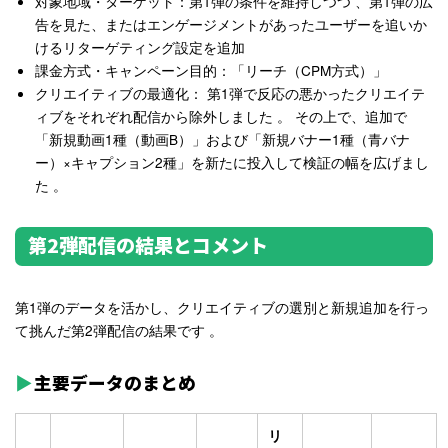
対象地域・ターゲット
：第1弾の条件を維持しつつ
、第1弾の広
告を見た、またはエンゲージメントがあったユーザーを追いか
ける
リターゲティング設定を追加
課金方式・キャンペーン目的
：
「リーチ（CPM方式）」
クリエイティブの最適化
：
第1弾で反応の悪かったクリエイテ
ィブをそれぞれ配信から除外しました
。
その上で、
追加で
「新規動画1種（動画B）」および「新規バナー1種（青バナ
ー）×キャプション2種」を新たに投入
して検証の幅を広げまし
た
。
第2弾配信の結果とコメント
第1弾のデータを活かし、クリエイティブの選別と新規追加を行っ
て挑んだ第2弾配信の結果です
。
主要データのまとめ
リ