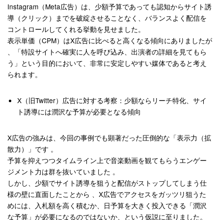
Instagram（Meta広告）は、少額予算であっても認知からサイト誘
導（クリック）までを破綻させることなく、バランスよく配信を
コントロールしてくれる挙動を見せました。
表示単価（CPM）はX広告に比べると高くなる傾向にありましたが
、「特設サイトへ確実に人を呼び込み、出演者の詳細を見てもら
う」という目的において、非常に安定しやすい媒体であると考え
られます。
X（旧Twitter）広告に対する考察：少額ならリーチ特化、サイ
ト誘導には潤沢な予算が必要となる傾向
X広告の強みは、今回の事例でも顕著だった圧倒的な「表示力（拡
散力）」です
。
予算を抑えつつタイムライン上で音楽動画を観てもらうエンゲー
ジメント力は群を抜いていました
。
しかし、少額でサイト誘導を狙うと配信がストップしてしまう仕
様の壁に直面したことから
、X広告でアクセスをガッツリ狙うた
めには、入札額を高く積むか、日予算を大きく投入できる「潤沢
な予算」が必要になるのではないか、という仮説に至りました。