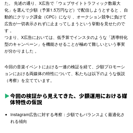
た。
先述の通り、X広告で「ウェブサイトトラフィック数最大
化」を選んで少額（予算1.5万円など）で配信しようとすると
、自
動的にクリック課金（CPC）になり
、オークション競争に負けて
広告が一切表示されずに止まってしまうという挙動を見せたので
す
。
つまり、X広告においては、低予算でインスタのような「誘導特化
型のキャンペーン」を機能させることが極めて難しいという事実
が分かりました
。
今回の音楽イベントにおける一連の検証を経て、少額プロモーシ
ョンにおける両媒体の特性について、私たちは以下のような仮説
（考察）を立てています。
今回の検証から見えてきた、少額運用における媒
体特性の仮説
Instagram広告に対する考察：少額でもバランスよく最適化さ
れる傾向