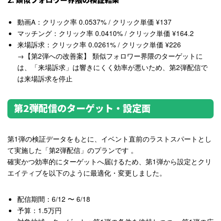
動画A
：クリック率 0.0537%
/ クリック単価 ¥137
マッチング
：クリック率 0.0410%
/ クリック単価 ¥164.2
来場訴求
：クリック率 0.0261%
/ クリック単価 ¥226
→【第2弾への改善案】
類似フォロワー界隈のターゲットに
は、「来場訴求」は
響きにくく効率が悪いため、
第2弾配信で
は
来場訴求を停止
第2弾配信のターゲット・設定面
第1弾の検証データをもとに、イベント直前のラストスパートとし
て実施した「第2弾配信」のプランです
。
確実かつ効率的にターゲットへ届けるため、第1弾から設定とクリ
エイティブを以下のように最適化・変更しました。
配信期間
：6/12 〜 6/18
予算
：1.5万円