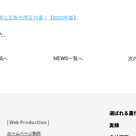
な広告代理店10選！【2023年版】
た。
稿へ
NEWS一覧へ
次
選ばれる裏
[ Web Production ]
実績
ホームページ制作