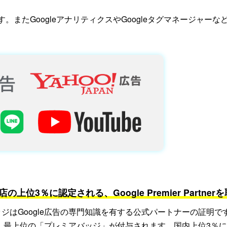
。またGoogleアナリティクスやGoogleタグマネージャー
店の上位3％に認定される、Google Premier Partn
tnerバッジはGoogle広告の専門知識を有する公式パートナーの
、最上位の「プレミアバッジ」が付与されます。国内上位3％