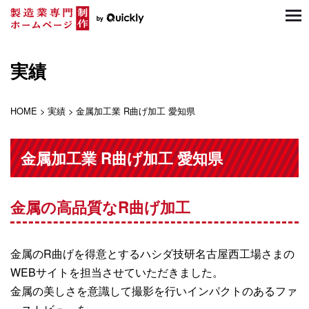
HOME
実績
制作実績
HOME
>
実績
>
金属加工業 R曲げ加工 愛知県
サービス一覧
料金・制作の流れ
金属加工業 R曲げ加工 愛知県
お客様の声
金属の高品質なR曲げ加工
無料解析レポート
スタッフ紹介
金属のR曲げを得意とするハシダ技研名古屋西工場さまの
WEBサイトを担当させていただきました。
会社概要
金属の美しさを意識して撮影を行いインパクトのあるファ
ブログ