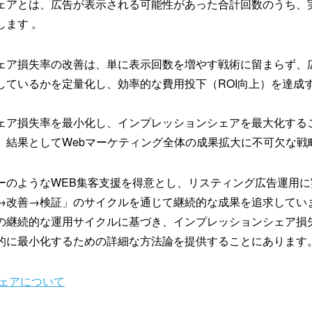
ェアとは、広告が表示される可能性があった合計回数のうち、
します 。
ェア損失率の改善は、単に表示回数を増やす戦術に留まらず、
しているかを定量化し、効率的な費用投下（ROI向上）を達成
ェア損失率を最小化し、インプレッションシェアを最大化する
、結果として
Webマーケティング
全体の成果拡大に不可欠な戦
ーのようなWEB集客支援を得意とし、リスティング広告運用に
→改善→検証」のサイクルを通じて継続的な成果を追求していま
の継続的な運用サイクルに基づき、インプレッションシェア損
的に最小化するための詳細な方法論を提供することにあります
シェアについて