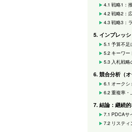
4.1 戦略1
4.2 戦略2
4.3 戦略
5. インプレ
5.1 予算
5.2 キー
5.3 入札
6. 競合分析
6.1 オー
6.2 重複
7. 結論：継
7.1 PD
7.2 リス