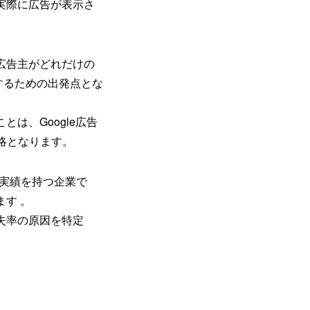
実際に広告が表示さ
広告主がどれだけの
するための出発点とな
ことは、
Google広告
略となります。
実績を持つ企業で
す 。
失率の原因を特定
。