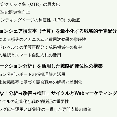
：推定クリック率（CTR）の最大化
：広告の関連性向上
3：ランディングページの利便性（LPO）の徹底
ッションシェア損失率（予算）を最小化する戦略的予算配
不足による損失のメカニズムと費用対効果の順序性
ワードレベルでの予算再配分：成果領域への集中
戦略の選択とスマート自動入札の活用
（オークション分析）を活用した戦略的優位性の構築
クション分析レポートの指標理解と活用
率・上位掲載率に基づく競合戦略の解析と差別化
続的な「分析→改善→検証」サイクルとWebマーケティン
CAサイクルの定着化と戦略的検証の重要性
ティング広告運用とLP制作の一貫した専門支援の価値