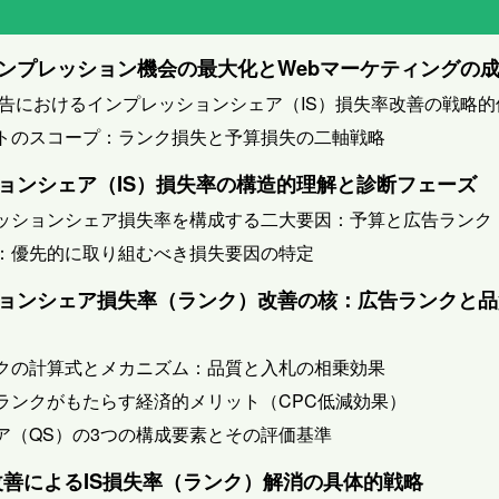
：インプレッション機会の最大化とWebマーケティングの
ogle広告におけるインプレッションシェア（IS）損失率改善の戦略
ポートのスコープ：ランク損失と予算損失の二軸戦略
ッションシェア（IS）損失率の構造的理解と診断フェーズ
プレッションシェア損失率を構成する二大要因：予算と広告ランク
診断：優先的に取り組むべき損失要因の特定
ッションシェア損失率（ランク）改善の核：広告ランクと
ランクの計算式とメカニズム：品質と入札の相乗効果
広告ランクがもたらす経済的メリット（CPC低減効果）
スコア（QS）の3つの構成要素とその評価基準
ア改善によるIS損失率（ランク）解消の具体的戦略