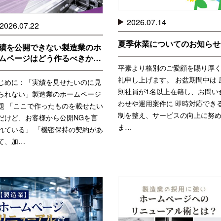
2026.07.14
2026.07.22
夏季休業についてのお知らせ
績を公開できない製造業のホ
ムページはどう作るべきか…
平素より格別のご愛顧を賜り厚
礼申し上げます。 お盆期間中は 
じめに：「実績を見せたいのに見
則社員が1名以上在籍し、お問い
られない」製造業のホームページ
わせや運用案件に 即時対応でき
題 「ここで作ったものを載せたい
制を整え、サービスの向上に努
だけど、お客様から公開NGを言
ま…
れている」 「機密保持の契約があ
て、加…