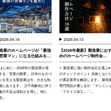
2026.04.16
2026.04.13
造業のホームページが「最強
【2026年最新】製造業にお
営業マン」になる仕組みを…
めのホームページ制作会…
. はじめに：2026年の製造業が直
1. 製造業に強い制作会社を選ぶ4
する「営業の限界」 日本のものづ
のチェックポイント 失敗しない
りを支える製造業は今、大きな転
の選定基準を解説します。 製造
期にあります。 少子高齢化に伴う
専門用語が通じるか 「マシニン
働力不足は深刻さを増し、特に
「フライス加工」「…
熟…