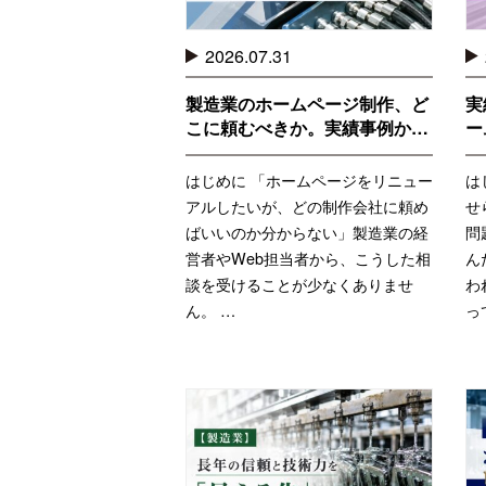
2026.07.31
製造業のホームページ制作、ど
実
こに頼むべきか。実績事例か…
ー
はじめに 「ホームページをリニュー
は
アルしたいが、どの制作会社に頼め
せ
ばいいのか分からない」製造業の経
問
営者やWeb担当者から、こうした相
ん
談を受けることが少なくありませ
わ
ん。 …
っ