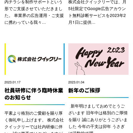
内チラシを制作サポートという
株式会社クイックリーでは、月
形でご支援させていただきまし
5社限定でGoogle広告アカウン
た。 車業界の広告運用・ご支援
ト無料診断サービスを2023年2
に携わっている我々…
月1日に提供…
2023.01.17
2023.01.04
社員研修に伴う臨時休業
新年のご挨拶
のお知らせ
新年明けましておめでとうご
ざいます 旧年中は格別のご厚情
平素より格別のご愛顧を賜り厚
を賜り 誠にありがとうございま
く御礼申し上げます。 株式会社
した 今年の干支は卯年 うさぎ
クイックリーでは社内研修に伴