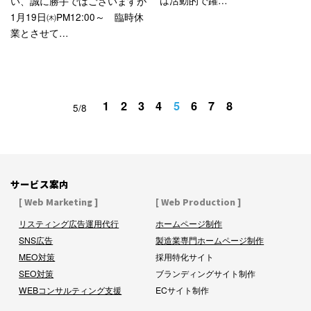
は活動的で躍…
い、誠に勝手ではございますが
1月19日㈭PM12:00～ 臨時休
業とさせて…
1
2
3
4
5
6
7
8
5/8
サービス案内
[ Web Marketing ]
[ Web Production ]
リスティング広告運用代行
ホームページ制作
SNS広告
製造業専門ホームページ制作
MEO対策
採用特化サイト
SEO対策
ブランディングサイト制作
WEBコンサルティング支援
ECサイト制作